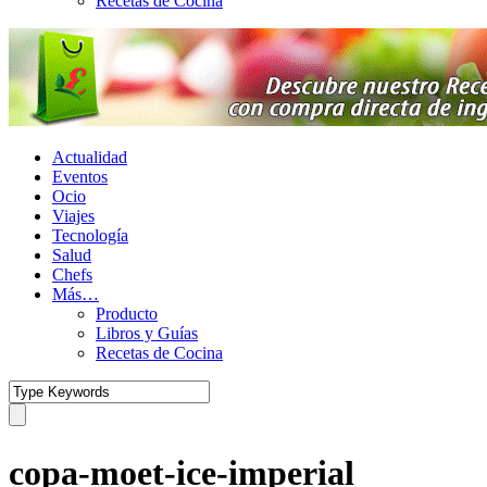
Recetas de Cocina
Actualidad
Eventos
Ocio
Viajes
Tecnología
Salud
Chefs
Más…
Producto
Libros y Guías
Recetas de Cocina
copa-moet-ice-imperial