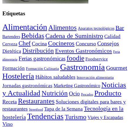
Etiquetas
Alimentación
Alimentos
Bar
Aparatos tecnológicos
Bebidas
Cadena de Suministro
Calidad
Bartenders
Cocineros
Chef
Consejos
Cocina
Concurso
Cerveza
Distribución
Eventos Gastronómicos
Dietética
Feria
foodie
Ferias gastronómicas
Foodservice
alimentaria
Gastronomía
Gourmet
Formación
Formación Culinaria
Hostelería
Hábitos saludables
Innovación alimentaria
Noticias
Jornadas gastronómicas
Marketing Gastronómico
y Actualidad
Producto
Nutrición
Ocio
Pescados
Restaurantes
Receta
Soluciones digitales para bares y
Tecnología en la
restaurantes
Tapa de la Semana
Streetfood
Tendencias
Turismo
hostelería
Viajes y Escapadas
Vino