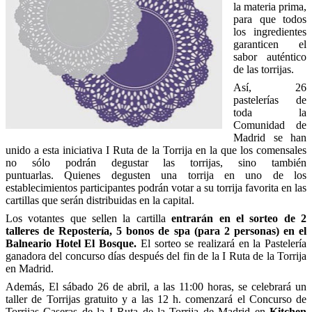
la materia prima,
para que todos
los ingredientes
garanticen el
sabor auténtico
de las torrijas.
Así, 26
pastelerías de
toda la
Comunidad de
Madrid se han
unido a esta iniciativa I Ruta de la Torrija en la que los comensales
no sólo podrán degustar las torrijas, sino también
puntuarlas. Quienes degusten una torrija en uno de los
establecimientos participantes podrán votar a su torrija favorita en las
cartillas que serán distribuidas en la capital.
Los votantes que sellen la cartilla
entrarán en el sorteo de 2
talleres de Repostería, 5 bonos de spa (para 2 personas) en el
Balneario Hotel El Bosque.
El sorteo se realizará en la Pastelería
ganadora del concurso días después del fin de la I Ruta de la Torrija
en Madrid.
Además, El sábado 26 de abril, a las 11:00 horas, se celebrará un
taller de Torrijas gratuito y a las 12 h. comenzará el Concurso de
Torrijas Caseras de la I Ruta de la Torrija de Madrid en
Kitchen