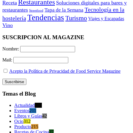
Restaurantes
Receta
Soluciones digitales para bares y
Tecnología en la
restaurantes
Tapa de la Semana
Streetfood
Tendencias
Turismo
hostelería
Viajes y Escapadas
Vino
SUSCRIPCION AL MAGAZINE
Nombre:
Mail:
Acepto la Política de Privacidad de Food Service Magazine
Temas el Blog
Actualidad
470
Eventos
211
Libros y Guías
42
Ocio
312
Producto
215
Recetas de Cocina
27