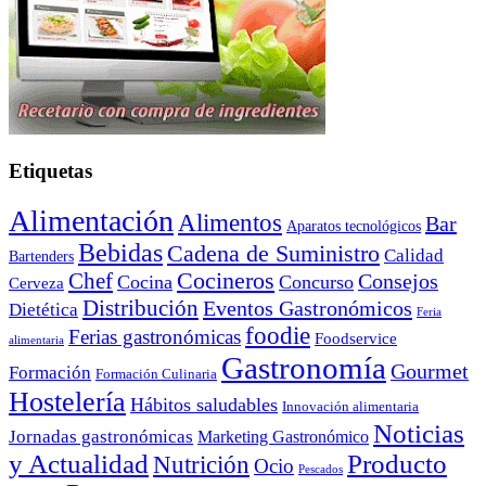
Etiquetas
Alimentación
Alimentos
Bar
Aparatos tecnológicos
Bebidas
Cadena de Suministro
Calidad
Bartenders
Cocineros
Chef
Consejos
Cocina
Concurso
Cerveza
Distribución
Eventos Gastronómicos
Dietética
Feria
foodie
Ferias gastronómicas
Foodservice
alimentaria
Gastronomía
Gourmet
Formación
Formación Culinaria
Hostelería
Hábitos saludables
Innovación alimentaria
Noticias
Jornadas gastronómicas
Marketing Gastronómico
y Actualidad
Producto
Nutrición
Ocio
Pescados