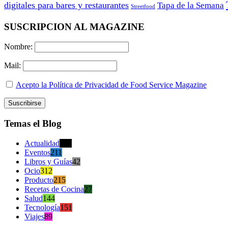
digitales para bares y restaurantes
Tapa de la Semana
Streetfood
SUSCRIPCION AL MAGAZINE
Nombre:
Mail:
Acepto la Política de Privacidad de Food Service Magazine
Temas el Blog
Actualidad
470
Eventos
211
Libros y Guías
42
Ocio
312
Producto
215
Recetas de Cocina
27
Salud
144
Tecnología
151
Viajes
89