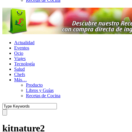
Recetas de Cocina
Actualidad
Eventos
Ocio
Viajes
Tecnología
Salud
Chefs
Más…
Producto
Libros y Guías
Recetas de Cocina
kitnature2