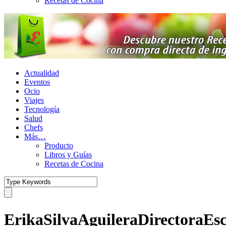
Recetas de Cocina
Actualidad
Eventos
Ocio
Viajes
Tecnología
Salud
Chefs
Más…
Producto
Libros y Guías
Recetas de Cocina
ErikaSilvaAguileraDirectoraEs