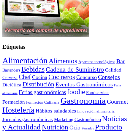
Etiquetas
Alimentación
Alimentos
Bar
Aparatos tecnológicos
Bebidas
Cadena de Suministro
Calidad
Bartenders
Cocineros
Chef
Consejos
Cocina
Concurso
Cerveza
Distribución
Eventos Gastronómicos
Dietética
Feria
foodie
Ferias gastronómicas
Foodservice
alimentaria
Gastronomía
Gourmet
Formación
Formación Culinaria
Hostelería
Hábitos saludables
Innovación alimentaria
Noticias
Jornadas gastronómicas
Marketing Gastronómico
y Actualidad
Producto
Nutrición
Ocio
Pescados