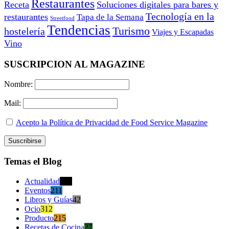
Restaurantes
Receta
Soluciones digitales para bares y
Tecnología en la
restaurantes
Tapa de la Semana
Streetfood
Tendencias
Turismo
hostelería
Viajes y Escapadas
Vino
SUSCRIPCION AL MAGAZINE
Nombre:
Mail:
Acepto la Política de Privacidad de Food Service Magazine
Temas el Blog
Actualidad
470
Eventos
211
Libros y Guías
42
Ocio
312
Producto
215
Recetas de Cocina
27