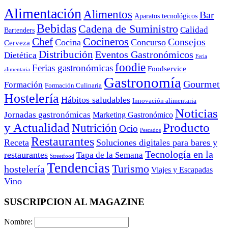
Alimentación
Alimentos
Bar
Aparatos tecnológicos
Bebidas
Cadena de Suministro
Calidad
Bartenders
Cocineros
Chef
Consejos
Cocina
Concurso
Cerveza
Distribución
Eventos Gastronómicos
Dietética
Feria
foodie
Ferias gastronómicas
Foodservice
alimentaria
Gastronomía
Gourmet
Formación
Formación Culinaria
Hostelería
Hábitos saludables
Innovación alimentaria
Noticias
Jornadas gastronómicas
Marketing Gastronómico
y Actualidad
Producto
Nutrición
Ocio
Pescados
Restaurantes
Receta
Soluciones digitales para bares y
Tecnología en la
restaurantes
Tapa de la Semana
Streetfood
Tendencias
Turismo
hostelería
Viajes y Escapadas
Vino
SUSCRIPCION AL MAGAZINE
Nombre: