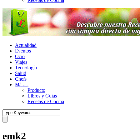
Recetas de Cocina
Actualidad
Eventos
Ocio
Viajes
Tecnología
Salud
Chefs
Más…
Producto
Libros y Guías
Recetas de Cocina
emk2