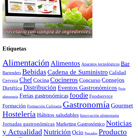
Etiquetas
Alimentación
Alimentos
Bar
Aparatos tecnológicos
Bebidas
Cadena de Suministro
Calidad
Bartenders
Cocineros
Chef
Consejos
Cocina
Concurso
Cerveza
Distribución
Eventos Gastronómicos
Dietética
Feria
foodie
Ferias gastronómicas
Foodservice
alimentaria
Gastronomía
Gourmet
Formación
Formación Culinaria
Hostelería
Hábitos saludables
Innovación alimentaria
Noticias
Jornadas gastronómicas
Marketing Gastronómico
y Actualidad
Producto
Nutrición
Ocio
Pescados