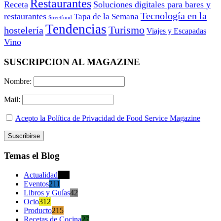
Restaurantes
Receta
Soluciones digitales para bares y
Tecnología en la
restaurantes
Tapa de la Semana
Streetfood
Tendencias
Turismo
hostelería
Viajes y Escapadas
Vino
SUSCRIPCION AL MAGAZINE
Nombre:
Mail:
Acepto la Política de Privacidad de Food Service Magazine
Temas el Blog
Actualidad
470
Eventos
211
Libros y Guías
42
Ocio
312
Producto
215
Recetas de Cocina
27