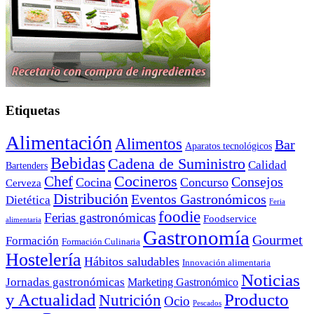
Etiquetas
Alimentación
Alimentos
Bar
Aparatos tecnológicos
Bebidas
Cadena de Suministro
Calidad
Bartenders
Cocineros
Chef
Consejos
Cocina
Concurso
Cerveza
Distribución
Eventos Gastronómicos
Dietética
Feria
foodie
Ferias gastronómicas
Foodservice
alimentaria
Gastronomía
Gourmet
Formación
Formación Culinaria
Hostelería
Hábitos saludables
Innovación alimentaria
Noticias
Jornadas gastronómicas
Marketing Gastronómico
y Actualidad
Producto
Nutrición
Ocio
Pescados