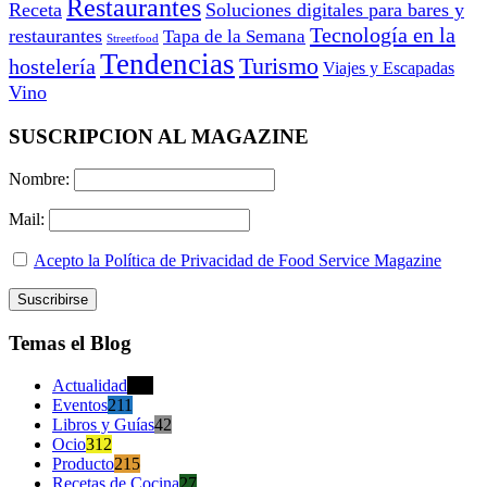
Restaurantes
Receta
Soluciones digitales para bares y
Tecnología en la
restaurantes
Tapa de la Semana
Streetfood
Tendencias
Turismo
hostelería
Viajes y Escapadas
Vino
SUSCRIPCION AL MAGAZINE
Nombre:
Mail:
Acepto la Política de Privacidad de Food Service Magazine
Temas el Blog
Actualidad
470
Eventos
211
Libros y Guías
42
Ocio
312
Producto
215
Recetas de Cocina
27