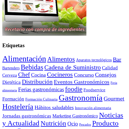
Etiquetas
Alimentación
Alimentos
Bar
Aparatos tecnológicos
Bebidas
Cadena de Suministro
Calidad
Bartenders
Cocineros
Chef
Consejos
Cocina
Concurso
Cerveza
Distribución
Eventos Gastronómicos
Dietética
Feria
foodie
Ferias gastronómicas
Foodservice
alimentaria
Gastronomía
Gourmet
Formación
Formación Culinaria
Hostelería
Hábitos saludables
Innovación alimentaria
Noticias
Jornadas gastronómicas
Marketing Gastronómico
y Actualidad
Producto
Nutrición
Ocio
Pescados