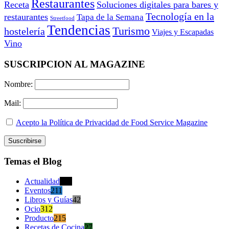
Restaurantes
Receta
Soluciones digitales para bares y
Tecnología en la
restaurantes
Tapa de la Semana
Streetfood
Tendencias
Turismo
hostelería
Viajes y Escapadas
Vino
SUSCRIPCION AL MAGAZINE
Nombre:
Mail:
Acepto la Política de Privacidad de Food Service Magazine
Temas el Blog
Actualidad
470
Eventos
211
Libros y Guías
42
Ocio
312
Producto
215
Recetas de Cocina
27