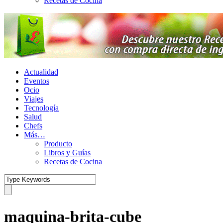
Recetas de Cocina
Actualidad
Eventos
Ocio
Viajes
Tecnología
Salud
Chefs
Más…
Producto
Libros y Guías
Recetas de Cocina
maquina-brita-cube