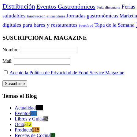
Distribución
Eventos Gastronómicos
Ferias
Feria alimentaria
saludables
Jornadas gastronómicas
Marketi
Innovación alimentaria
digitales para bares y restaurantes
Tapa de la Semana
Streetfood
SUSCRIPCION AL MAGAZINE
Nombre:
Mail:
Acepto la Política de Privacidad de Food Service Magazine
Temas el Blog
Actualidad
470
Eventos
211
Libros y Guías
42
Ocio
312
Producto
215
Recetas de Cocina
27