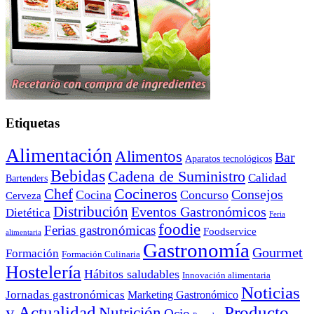
Etiquetas
Alimentación
Alimentos
Bar
Aparatos tecnológicos
Bebidas
Cadena de Suministro
Calidad
Bartenders
Cocineros
Chef
Consejos
Cocina
Concurso
Cerveza
Distribución
Eventos Gastronómicos
Dietética
Feria
foodie
Ferias gastronómicas
Foodservice
alimentaria
Gastronomía
Gourmet
Formación
Formación Culinaria
Hostelería
Hábitos saludables
Innovación alimentaria
Noticias
Jornadas gastronómicas
Marketing Gastronómico
y Actualidad
Producto
Nutrición
Ocio