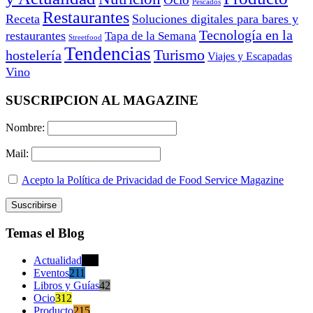
Pescados
Restaurantes
Receta
Soluciones digitales para bares y
Tecnología en la
restaurantes
Tapa de la Semana
Streetfood
Tendencias
Turismo
hostelería
Viajes y Escapadas
Vino
SUSCRIPCION AL MAGAZINE
Nombre:
Mail:
Acepto la Política de Privacidad de Food Service Magazine
Temas el Blog
Actualidad
470
Eventos
211
Libros y Guías
42
Ocio
312
Producto
215