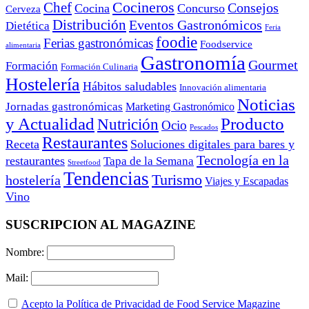
Cocineros
Chef
Consejos
Cocina
Concurso
Cerveza
Distribución
Eventos Gastronómicos
Dietética
Feria
foodie
Ferias gastronómicas
Foodservice
alimentaria
Gastronomía
Gourmet
Formación
Formación Culinaria
Hostelería
Hábitos saludables
Innovación alimentaria
Noticias
Jornadas gastronómicas
Marketing Gastronómico
y Actualidad
Producto
Nutrición
Ocio
Pescados
Restaurantes
Receta
Soluciones digitales para bares y
Tecnología en la
restaurantes
Tapa de la Semana
Streetfood
Tendencias
Turismo
hostelería
Viajes y Escapadas
Vino
SUSCRIPCION AL MAGAZINE
Nombre:
Mail:
Acepto la Política de Privacidad de Food Service Magazine