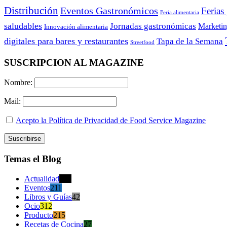
Distribución
Eventos Gastronómicos
Ferias
Feria alimentaria
saludables
Jornadas gastronómicas
Marketi
Innovación alimentaria
digitales para bares y restaurantes
Tapa de la Semana
Streetfood
SUSCRIPCION AL MAGAZINE
Nombre:
Mail:
Acepto la Política de Privacidad de Food Service Magazine
Temas el Blog
Actualidad
470
Eventos
211
Libros y Guías
42
Ocio
312
Producto
215
Recetas de Cocina
27