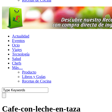
Recetas de Cocina
Actualidad
Eventos
Ocio
Viajes
Tecnología
Salud
Chefs
Más…
Producto
Libros y Guías
Recetas de Cocina
Cafe-con-leche-en-taza