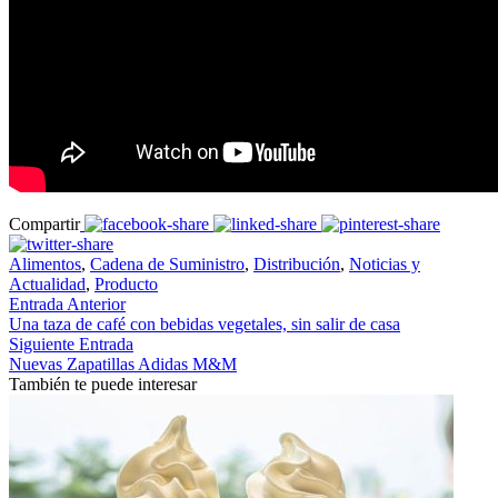
Compartir
Alimentos
,
Cadena de Suministro
,
Distribución
,
Noticias y
Actualidad
,
Producto
Entrada Anterior
Una taza de café con bebidas vegetales, sin salir de casa
Siguiente Entrada
Nuevas Zapatillas Adidas M&M
También te puede interesar