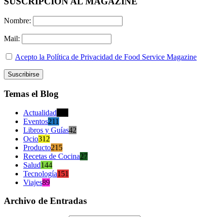
SUSCRIPCION AL MAGAZINE
Nombre:
Mail:
Acepto la Política de Privacidad de Food Service Magazine
Temas el Blog
Actualidad
470
Eventos
211
Libros y Guías
42
Ocio
312
Producto
215
Recetas de Cocina
27
Salud
144
Tecnología
151
Viajes
89
Archivo de Entradas