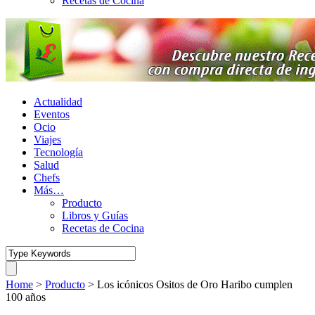
Recetas de Cocina
Actualidad
Eventos
Ocio
Viajes
Tecnología
Salud
Chefs
Más…
Producto
Libros y Guías
Recetas de Cocina
Home
>
Producto
>
Los icónicos Ositos de Oro Haribo cumplen
100 años