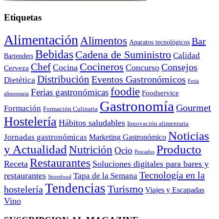
Etiquetas
Alimentación
Alimentos
Bar
Aparatos tecnológicos
Bebidas
Cadena de Suministro
Calidad
Bartenders
Cocineros
Chef
Consejos
Cocina
Concurso
Cerveza
Distribución
Eventos Gastronómicos
Dietética
Feria
foodie
Ferias gastronómicas
Foodservice
alimentaria
Gastronomía
Gourmet
Formación
Formación Culinaria
Hostelería
Hábitos saludables
Innovación alimentaria
Noticias
Jornadas gastronómicas
Marketing Gastronómico
y Actualidad
Producto
Nutrición
Ocio
Pescados
Restaurantes
Receta
Soluciones digitales para bares y
Tecnología en la
restaurantes
Tapa de la Semana
Streetfood
Tendencias
Turismo
hostelería
Viajes y Escapadas
Vino