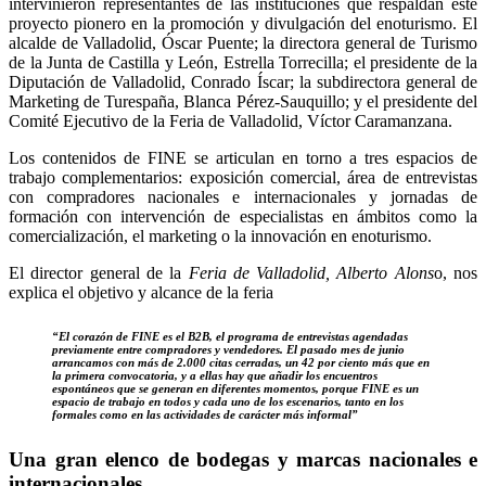
intervinieron representantes de las instituciones que respaldan este
proyecto pionero en la promoción y divulgación del enoturismo. El
alcalde de Valladolid, Óscar Puente; la directora general de Turismo
de la Junta de Castilla y León, Estrella Torrecilla; el presidente de la
Diputación de Valladolid, Conrado Íscar; la subdirectora general de
Marketing de Turespaña, Blanca Pérez-Sauquillo; y el presidente del
Comité Ejecutivo de la Feria de Valladolid, Víctor Caramanzana.
Los contenidos de FINE se articulan en torno a tres espacios de
trabajo complementarios: exposición comercial, área de entrevistas
con compradores nacionales e internacionales y jornadas de
formación con intervención de especialistas en ámbitos como la
comercialización, el marketing o la innovación en enoturismo.
El director general de la
Feria de Valladolid, Alberto Alons
o, nos
explica el objetivo y alcance de la feria
“El corazón de FINE es el B2B, el programa de entrevistas agendadas
previamente entre compradores y vendedores. El pasado mes de junio
arrancamos con más de 2.000 citas cerradas, un 42 por ciento más que en
la primera convocatoria, y a ellas hay que añadir los encuentros
espontáneos que se generan en diferentes momentos, porque FINE es un
espacio de trabajo en todos y cada uno de los escenarios, tanto en los
formales como en las actividades de carácter más informal”
Una gran elenco de bodegas y marcas nacionales e
internacionales