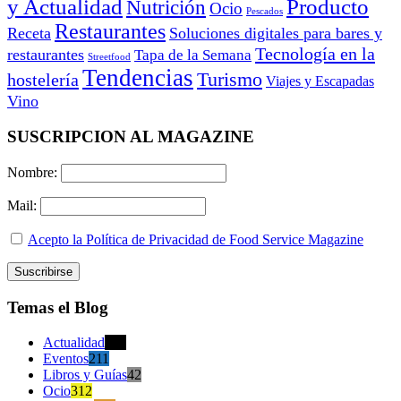
y Actualidad
Producto
Nutrición
Ocio
Pescados
Restaurantes
Receta
Soluciones digitales para bares y
Tecnología en la
restaurantes
Tapa de la Semana
Streetfood
Tendencias
Turismo
hostelería
Viajes y Escapadas
Vino
SUSCRIPCION AL MAGAZINE
Nombre:
Mail:
Acepto la Política de Privacidad de Food Service Magazine
Temas el Blog
Actualidad
470
Eventos
211
Libros y Guías
42
Ocio
312