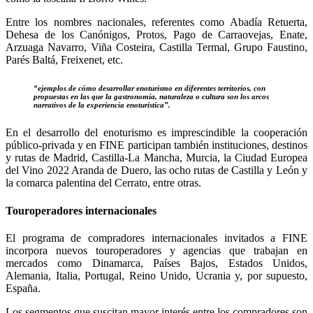
Entre los nombres nacionales, referentes como Abadía Retuerta,
Dehesa de los Canónigos, Protos, Pago de Carraovejas, Enate,
Arzuaga Navarro, Viña Costeira, Castilla Termal, Grupo Faustino,
Parés Baltá, Freixenet, etc.
“ejemplos de cómo desarrollar enoturismo en diferentes territorios, con
propuestas en las que la gastronomía, naturaleza o cultura son los arcos
narrativos de la experiencia enoturística”.
En el desarrollo del enoturismo es imprescindible la cooperación
público-privada y en FINE participan también instituciones, destinos
y rutas de Madrid, Castilla-La Mancha, Murcia, la Ciudad Europea
del Vino 2022 Aranda de Duero, las ocho rutas de Castilla y León y
la comarca palentina del Cerrato, entre otras.
Touroperadores internacionales
El programa de compradores internacionales invitados a FINE
incorpora nuevos touroperadores y agencias que trabajan en
mercados como Dinamarca, Países Bajos, Estados Unidos,
Alemania, Italia, Portugal, Reino Unido, Ucrania y, por supuesto,
España.
Los segmentos que suscitan mayor interés entre los compradores son