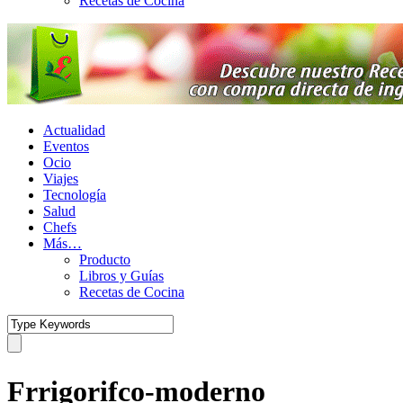
Recetas de Cocina
Actualidad
Eventos
Ocio
Viajes
Tecnología
Salud
Chefs
Más…
Producto
Libros y Guías
Recetas de Cocina
Frrigorifco-moderno