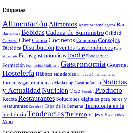
Etiquetas
Alimentación
Alimentos
Bar
Aparatos tecnológicos
Bebidas
Cadena de Suministro
Calidad
Bartenders
Cocineros
Chef
Consejos
Cocina
Concurso
Cerveza
Distribución
Eventos Gastronómicos
Dietética
Feria
foodie
Ferias gastronómicas
Foodservice
alimentaria
Gastronomía
Gourmet
Formación
Formación Culinaria
Hostelería
Hábitos saludables
Innovación alimentaria
Noticias
Jornadas gastronómicas
Marketing Gastronómico
y Actualidad
Producto
Nutrición
Ocio
Pescados
Restaurantes
Receta
Soluciones digitales para bares y
Tecnología en la
restaurantes
Tapa de la Semana
Streetfood
Tendencias
Turismo
hostelería
Viajes y Escapadas
Vino