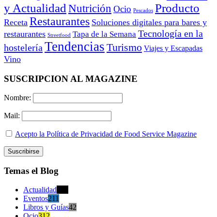
y Actualidad
Producto
Nutrición
Ocio
Pescados
Restaurantes
Receta
Soluciones digitales para bares y
Tecnología en la
restaurantes
Tapa de la Semana
Streetfood
Tendencias
Turismo
hostelería
Viajes y Escapadas
Vino
SUSCRIPCION AL MAGAZINE
Nombre:
Mail:
Acepto la Política de Privacidad de Food Service Magazine
Temas el Blog
Actualidad
470
Eventos
211
Libros y Guías
42
Ocio
312