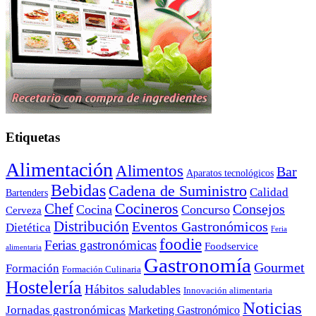
Etiquetas
Alimentación
Alimentos
Bar
Aparatos tecnológicos
Bebidas
Cadena de Suministro
Calidad
Bartenders
Cocineros
Chef
Consejos
Cocina
Concurso
Cerveza
Distribución
Eventos Gastronómicos
Dietética
Feria
foodie
Ferias gastronómicas
Foodservice
alimentaria
Gastronomía
Gourmet
Formación
Formación Culinaria
Hostelería
Hábitos saludables
Innovación alimentaria
Noticias
Jornadas gastronómicas
Marketing Gastronómico