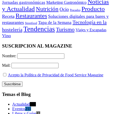
Noticias
Jornadas gastronómicas
Marketing Gastronómico
y Actualidad
Producto
Nutrición
Ocio
Pescados
Restaurantes
Receta
Soluciones digitales para bares y
Tecnología en la
restaurantes
Tapa de la Semana
Streetfood
Tendencias
Turismo
hostelería
Viajes y Escapadas
Vino
SUSCRIPCION AL MAGAZINE
Nombre:
Mail:
Acepto la Política de Privacidad de Food Service Magazine
Temas el Blog
Actualidad
470
Eventos
211
Libros y Guías
42