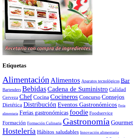
Etiquetas
Alimentación
Alimentos
Bar
Aparatos tecnológicos
Bebidas
Cadena de Suministro
Calidad
Bartenders
Cocineros
Chef
Consejos
Cocina
Concurso
Cerveza
Distribución
Eventos Gastronómicos
Dietética
Feria
foodie
Ferias gastronómicas
Foodservice
alimentaria
Gastronomía
Gourmet
Formación
Formación Culinaria
Hostelería
Hábitos saludables
Innovación alimentaria