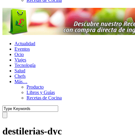
Recetas de Cocina
Actualidad
Eventos
Ocio
Viajes
Tecnología
Salud
Chefs
Más…
Producto
Libros y Guías
Recetas de Cocina
destilerias-dyc