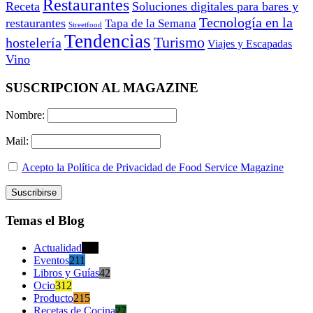
Restaurantes
Receta
Soluciones digitales para bares y
Tecnología en la
restaurantes
Tapa de la Semana
Streetfood
Tendencias
Turismo
hostelería
Viajes y Escapadas
Vino
SUSCRIPCION AL MAGAZINE
Nombre:
Mail:
Acepto la Política de Privacidad de Food Service Magazine
Temas el Blog
Actualidad
470
Eventos
211
Libros y Guías
42
Ocio
312
Producto
215
Recetas de Cocina
27