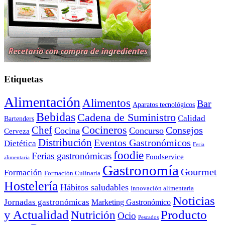
Etiquetas
Alimentación
Alimentos
Bar
Aparatos tecnológicos
Bebidas
Cadena de Suministro
Calidad
Bartenders
Cocineros
Chef
Consejos
Cocina
Concurso
Cerveza
Distribución
Eventos Gastronómicos
Dietética
Feria
foodie
Ferias gastronómicas
Foodservice
alimentaria
Gastronomía
Gourmet
Formación
Formación Culinaria
Hostelería
Hábitos saludables
Innovación alimentaria
Noticias
Jornadas gastronómicas
Marketing Gastronómico
y Actualidad
Producto
Nutrición
Ocio
Pescados