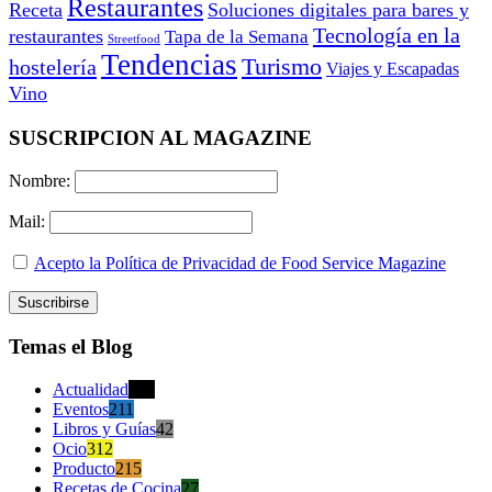
Restaurantes
Receta
Soluciones digitales para bares y
Tecnología en la
restaurantes
Tapa de la Semana
Streetfood
Tendencias
Turismo
hostelería
Viajes y Escapadas
Vino
SUSCRIPCION AL MAGAZINE
Nombre:
Mail:
Acepto la Política de Privacidad de Food Service Magazine
Temas el Blog
Actualidad
470
Eventos
211
Libros y Guías
42
Ocio
312
Producto
215
Recetas de Cocina
27