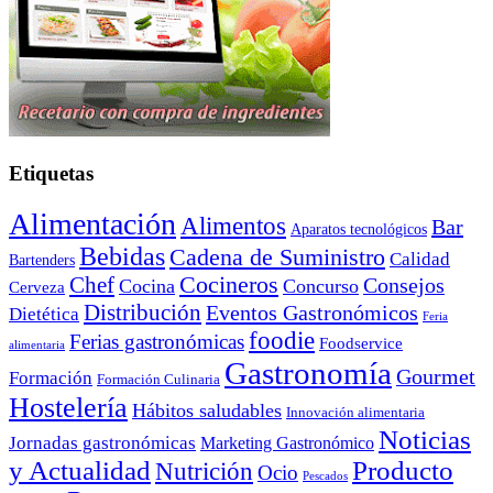
Etiquetas
Alimentación
Alimentos
Bar
Aparatos tecnológicos
Bebidas
Cadena de Suministro
Calidad
Bartenders
Cocineros
Chef
Consejos
Cocina
Concurso
Cerveza
Distribución
Eventos Gastronómicos
Dietética
Feria
foodie
Ferias gastronómicas
Foodservice
alimentaria
Gastronomía
Gourmet
Formación
Formación Culinaria
Hostelería
Hábitos saludables
Innovación alimentaria
Noticias
Jornadas gastronómicas
Marketing Gastronómico
y Actualidad
Producto
Nutrición
Ocio
Pescados