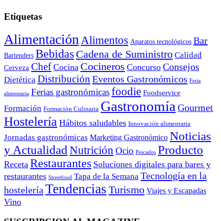
Etiquetas
Alimentación
Alimentos
Bar
Aparatos tecnológicos
Bebidas
Cadena de Suministro
Calidad
Bartenders
Cocineros
Chef
Consejos
Cocina
Concurso
Cerveza
Distribución
Eventos Gastronómicos
Dietética
Feria
foodie
Ferias gastronómicas
Foodservice
alimentaria
Gastronomía
Gourmet
Formación
Formación Culinaria
Hostelería
Hábitos saludables
Innovación alimentaria
Noticias
Jornadas gastronómicas
Marketing Gastronómico
y Actualidad
Producto
Nutrición
Ocio
Pescados
Restaurantes
Receta
Soluciones digitales para bares y
Tecnología en la
restaurantes
Tapa de la Semana
Streetfood
Tendencias
Turismo
hostelería
Viajes y Escapadas
Vino