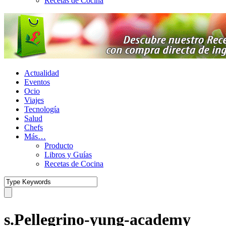
Recetas de Cocina
Actualidad
Eventos
Ocio
Viajes
Tecnología
Salud
Chefs
Más…
Producto
Libros y Guías
Recetas de Cocina
s.Pellegrino-yung-academy