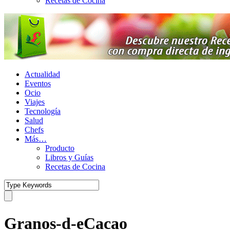
Recetas de Cocina
Actualidad
Eventos
Ocio
Viajes
Tecnología
Salud
Chefs
Más…
Producto
Libros y Guías
Recetas de Cocina
Granos-d-eCacao