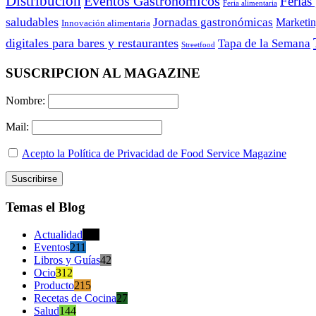
Distribución
Eventos Gastronómicos
Ferias
Feria alimentaria
saludables
Jornadas gastronómicas
Marketi
Innovación alimentaria
digitales para bares y restaurantes
Tapa de la Semana
Streetfood
SUSCRIPCION AL MAGAZINE
Nombre:
Mail:
Acepto la Política de Privacidad de Food Service Magazine
Temas el Blog
Actualidad
470
Eventos
211
Libros y Guías
42
Ocio
312
Producto
215
Recetas de Cocina
27
Salud
144