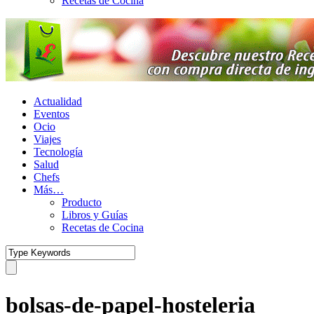
Recetas de Cocina
Actualidad
Eventos
Ocio
Viajes
Tecnología
Salud
Chefs
Más…
Producto
Libros y Guías
Recetas de Cocina
bolsas-de-papel-hosteleria