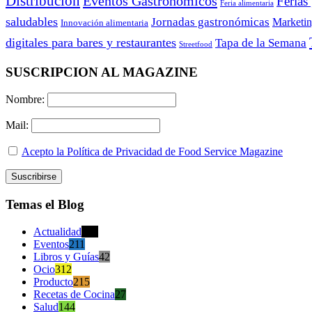
Distribución
Eventos Gastronómicos
Ferias
Feria alimentaria
saludables
Jornadas gastronómicas
Marketi
Innovación alimentaria
digitales para bares y restaurantes
Tapa de la Semana
Streetfood
SUSCRIPCION AL MAGAZINE
Nombre:
Mail:
Acepto la Política de Privacidad de Food Service Magazine
Temas el Blog
Actualidad
470
Eventos
211
Libros y Guías
42
Ocio
312
Producto
215
Recetas de Cocina
27
Salud
144