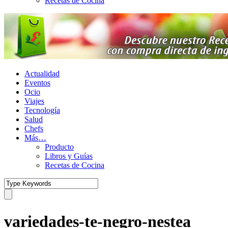
Recetas de Cocina
Actualidad
Eventos
Ocio
Viajes
Tecnología
Salud
Chefs
Más…
Producto
Libros y Guías
Recetas de Cocina
variedades-te-negro-nestea