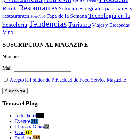
Pescados
Restaurantes
Receta
Soluciones digitales para bares y
Tecnología en la
restaurantes
Tapa de la Semana
Streetfood
Tendencias
Turismo
hostelería
Viajes y Escapadas
Vino
SUSCRIPCION AL MAGAZINE
Nombre:
Mail:
Acepto la Política de Privacidad de Food Service Magazine
Temas el Blog
Actualidad
470
Eventos
211
Libros y Guías
42
Ocio
312
Producto
215