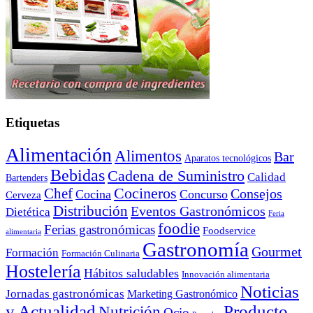
Etiquetas
Alimentación
Alimentos
Bar
Aparatos tecnológicos
Bebidas
Cadena de Suministro
Calidad
Bartenders
Cocineros
Chef
Consejos
Cocina
Concurso
Cerveza
Distribución
Eventos Gastronómicos
Dietética
Feria
foodie
Ferias gastronómicas
Foodservice
alimentaria
Gastronomía
Gourmet
Formación
Formación Culinaria
Hostelería
Hábitos saludables
Innovación alimentaria
Noticias
Jornadas gastronómicas
Marketing Gastronómico
y Actualidad
Producto
Nutrición
Ocio