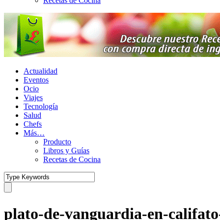
Recetas de Cocina
Actualidad
Eventos
Ocio
Viajes
Tecnología
Salud
Chefs
Más…
Producto
Libros y Guías
Recetas de Cocina
plato-de-vanguardia-en-califat