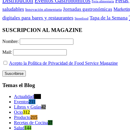
Distribución
Eventos Gastronómicos
Ferias
Feria alimentaria
saludables
Jornadas gastronómicas
Marketi
Innovación alimentaria
digitales para bares y restaurantes
Tapa de la Semana
Streetfood
SUSCRIPCION AL MAGAZINE
Nombre:
Mail:
Acepto la Política de Privacidad de Food Service Magazine
Temas el Blog
Actualidad
470
Eventos
211
Libros y Guías
42
Ocio
312
Producto
215
Recetas de Cocina
27
Salud
144