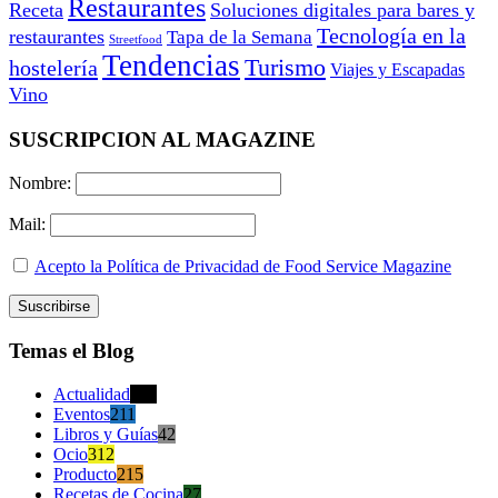
Restaurantes
Receta
Soluciones digitales para bares y
Tecnología en la
restaurantes
Tapa de la Semana
Streetfood
Tendencias
Turismo
hostelería
Viajes y Escapadas
Vino
SUSCRIPCION AL MAGAZINE
Nombre:
Mail:
Acepto la Política de Privacidad de Food Service Magazine
Temas el Blog
Actualidad
470
Eventos
211
Libros y Guías
42
Ocio
312
Producto
215
Recetas de Cocina
27