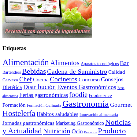
Etiquetas
Alimentación
Alimentos
Bar
Aparatos tecnológicos
Bebidas
Cadena de Suministro
Calidad
Bartenders
Cocineros
Chef
Consejos
Cocina
Concurso
Cerveza
Distribución
Eventos Gastronómicos
Dietética
Feria
foodie
Ferias gastronómicas
Foodservice
alimentaria
Gastronomía
Gourmet
Formación
Formación Culinaria
Hostelería
Hábitos saludables
Innovación alimentaria
Noticias
Jornadas gastronómicas
Marketing Gastronómico
y Actualidad
Producto
Nutrición
Ocio
Pescados