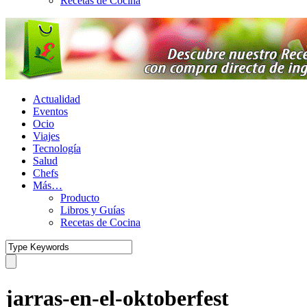
Recetas de Cocina
Actualidad
Eventos
Ocio
Viajes
Tecnología
Salud
Chefs
Más…
Producto
Libros y Guías
Recetas de Cocina
jarras-en-el-oktoberfest