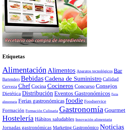
Etiquetas
Alimentación
Alimentos
Bar
Aparatos tecnológicos
Bebidas
Cadena de Suministro
Calidad
Bartenders
Cocineros
Chef
Consejos
Cocina
Concurso
Cerveza
Distribución
Eventos Gastronómicos
Dietética
Feria
foodie
Ferias gastronómicas
Foodservice
alimentaria
Gastronomía
Gourmet
Formación
Formación Culinaria
Hostelería
Hábitos saludables
Innovación alimentaria
Noticias
Jornadas gastronómicas
Marketing Gastronómico