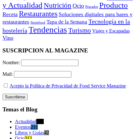
y Actualidad
Producto
Nutrición
Ocio
Pescados
Restaurantes
Receta
Soluciones digitales para bares y
Tecnología en la
restaurantes
Tapa de la Semana
Streetfood
Tendencias
Turismo
hostelería
Viajes y Escapadas
Vino
SUSCRIPCION AL MAGAZINE
Nombre:
Mail:
Acepto la Política de Privacidad de Food Service Magazine
Temas el Blog
Actualidad
470
Eventos
211
Libros y Guías
42
Ocio
312