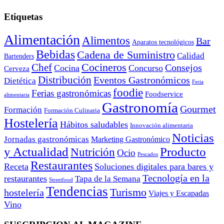
Etiquetas
Alimentación
Alimentos
Bar
Aparatos tecnológicos
Bebidas
Cadena de Suministro
Calidad
Bartenders
Cocineros
Chef
Consejos
Cocina
Concurso
Cerveza
Distribución
Eventos Gastronómicos
Dietética
Feria
foodie
Ferias gastronómicas
Foodservice
alimentaria
Gastronomía
Gourmet
Formación
Formación Culinaria
Hostelería
Hábitos saludables
Innovación alimentaria
Noticias
Jornadas gastronómicas
Marketing Gastronómico
y Actualidad
Producto
Nutrición
Ocio
Pescados
Restaurantes
Receta
Soluciones digitales para bares y
Tecnología en la
restaurantes
Tapa de la Semana
Streetfood
Tendencias
Turismo
hostelería
Viajes y Escapadas
Vino