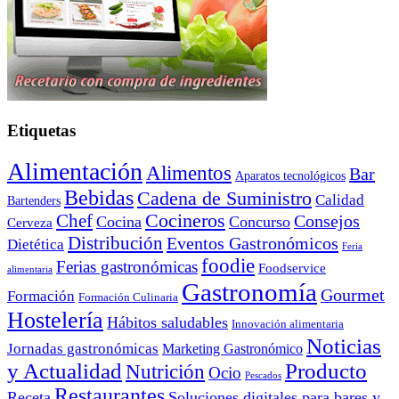
Etiquetas
Alimentación
Alimentos
Bar
Aparatos tecnológicos
Bebidas
Cadena de Suministro
Calidad
Bartenders
Cocineros
Chef
Consejos
Cocina
Concurso
Cerveza
Distribución
Eventos Gastronómicos
Dietética
Feria
foodie
Ferias gastronómicas
Foodservice
alimentaria
Gastronomía
Gourmet
Formación
Formación Culinaria
Hostelería
Hábitos saludables
Innovación alimentaria
Noticias
Jornadas gastronómicas
Marketing Gastronómico
y Actualidad
Producto
Nutrición
Ocio
Pescados
Restaurantes
Receta
Soluciones digitales para bares y