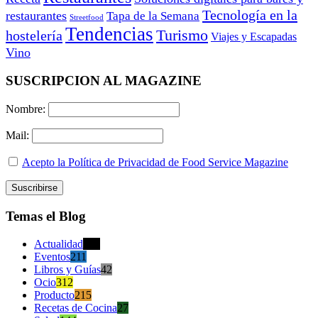
Tecnología en la
restaurantes
Tapa de la Semana
Streetfood
Tendencias
Turismo
hostelería
Viajes y Escapadas
Vino
SUSCRIPCION AL MAGAZINE
Nombre:
Mail:
Acepto la Política de Privacidad de Food Service Magazine
Temas el Blog
Actualidad
470
Eventos
211
Libros y Guías
42
Ocio
312
Producto
215
Recetas de Cocina
27