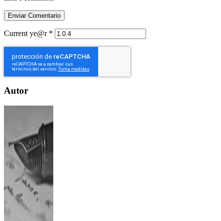
Current ye@r
*
Autor