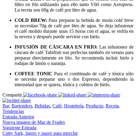
filtro en frío utilizando para ello tanto V60 como Aeropress.
La receta son 60g de café por litro de agua.
COLD BREW:
Para preparar la bebida de moda
cold brew
se necesitan 70g de café por litro de agua. Se deja infusionar
el café molido durante unas 15 horas con el agua, se enfría en
la nevera y después puede servirse con hielo.
INFUSIÓN DE CÁSCARA EN FRÍO:
Las infusiones de
cáscara de café Tabifruit son perfectas también en verano para
preparar directamente en frío. Se recomienda incluir hielo y
rodajas de limón o naranja.
COFFEE TONIC
Para el combinado de café y tónica sólo
se necesita preparar uno o dos Espresso, dependiendo la
intensidad que se quiera, tónica y cubitos de hielo.
Compartir
Bar
,
Bartenders
,
Bebidas
,
Café
,
Hostelería
,
Producto
,
Receta
,
Tendencias
Entrada Anterior
Nueva imagen de Mar de Frades
Siguiente Entrada
Cutty Sark, ligero y suave para mezclar