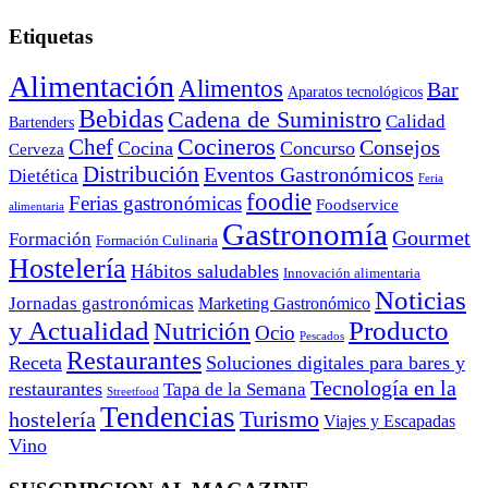
Etiquetas
Alimentación
Alimentos
Bar
Aparatos tecnológicos
Bebidas
Cadena de Suministro
Calidad
Bartenders
Cocineros
Chef
Consejos
Cocina
Concurso
Cerveza
Distribución
Eventos Gastronómicos
Dietética
Feria
foodie
Ferias gastronómicas
Foodservice
alimentaria
Gastronomía
Gourmet
Formación
Formación Culinaria
Hostelería
Hábitos saludables
Innovación alimentaria
Noticias
Jornadas gastronómicas
Marketing Gastronómico
y Actualidad
Producto
Nutrición
Ocio
Pescados
Restaurantes
Receta
Soluciones digitales para bares y
Tecnología en la
restaurantes
Tapa de la Semana
Streetfood
Tendencias
Turismo
hostelería
Viajes y Escapadas
Vino