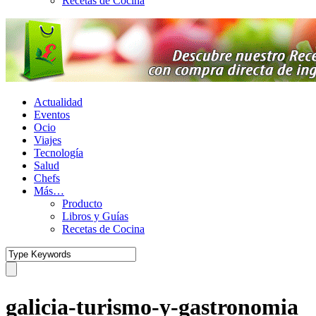
Recetas de Cocina
Actualidad
Eventos
Ocio
Viajes
Tecnología
Salud
Chefs
Más…
Producto
Libros y Guías
Recetas de Cocina
galicia-turismo-y-gastronomia