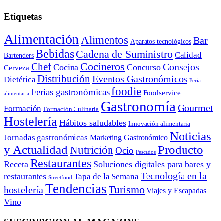
Etiquetas
Alimentación
Alimentos
Bar
Aparatos tecnológicos
Bebidas
Cadena de Suministro
Calidad
Bartenders
Cocineros
Chef
Consejos
Cocina
Concurso
Cerveza
Distribución
Eventos Gastronómicos
Dietética
Feria
foodie
Ferias gastronómicas
Foodservice
alimentaria
Gastronomía
Gourmet
Formación
Formación Culinaria
Hostelería
Hábitos saludables
Innovación alimentaria
Noticias
Jornadas gastronómicas
Marketing Gastronómico
y Actualidad
Producto
Nutrición
Ocio
Pescados
Restaurantes
Receta
Soluciones digitales para bares y
Tecnología en la
restaurantes
Tapa de la Semana
Streetfood
Tendencias
Turismo
hostelería
Viajes y Escapadas
Vino