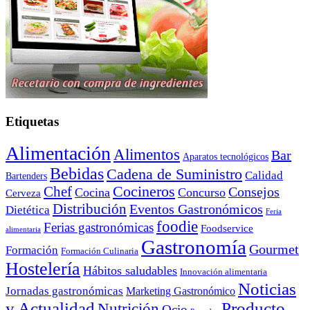
Etiquetas
Alimentación
Alimentos
Bar
Aparatos tecnológicos
Bebidas
Cadena de Suministro
Calidad
Bartenders
Cocineros
Chef
Consejos
Cocina
Concurso
Cerveza
Distribución
Eventos Gastronómicos
Dietética
Feria
foodie
Ferias gastronómicas
Foodservice
alimentaria
Gastronomía
Gourmet
Formación
Formación Culinaria
Hostelería
Hábitos saludables
Innovación alimentaria
Noticias
Jornadas gastronómicas
Marketing Gastronómico
y Actualidad
Producto
Nutrición
Ocio