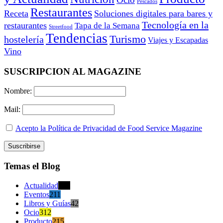
Pescados
Restaurantes
Receta
Soluciones digitales para bares y
Tecnología en la
restaurantes
Tapa de la Semana
Streetfood
Tendencias
Turismo
hostelería
Viajes y Escapadas
Vino
SUSCRIPCION AL MAGAZINE
Nombre:
Mail:
Acepto la Política de Privacidad de Food Service Magazine
Temas el Blog
Actualidad
470
Eventos
211
Libros y Guías
42
Ocio
312
Producto
215