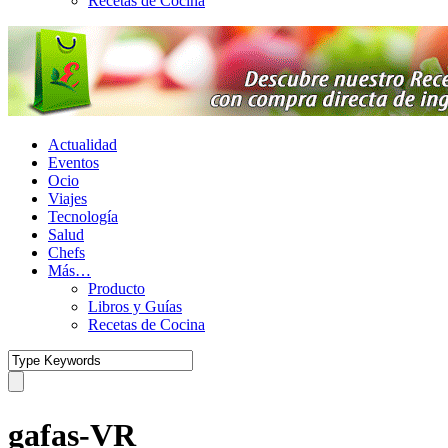
Recetas de Cocina
Actualidad
Eventos
Ocio
Viajes
Tecnología
Salud
Chefs
Más…
Producto
Libros y Guías
Recetas de Cocina
gafas-VR