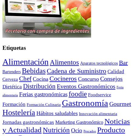
Etiquetas
Alimentación
Alimentos
Bar
Aparatos tecnológicos
Bebidas
Cadena de Suministro
Calidad
Bartenders
Cocineros
Chef
Consejos
Cocina
Concurso
Cerveza
Distribución
Eventos Gastronómicos
Dietética
Feria
foodie
Ferias gastronómicas
Foodservice
alimentaria
Gastronomía
Gourmet
Formación
Formación Culinaria
Hostelería
Hábitos saludables
Innovación alimentaria
Noticias
Jornadas gastronómicas
Marketing Gastronómico
y Actualidad
Producto
Nutrición
Ocio
Pescados