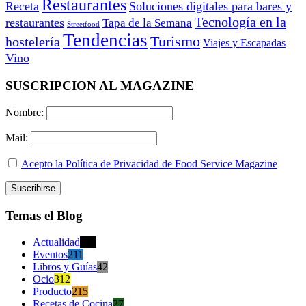
Restaurantes
Receta
Soluciones digitales para bares y
Tecnología en la
restaurantes
Tapa de la Semana
Streetfood
Tendencias
Turismo
hostelería
Viajes y Escapadas
Vino
SUSCRIPCION AL MAGAZINE
Nombre:
Mail:
Acepto la Política de Privacidad de Food Service Magazine
Temas el Blog
Actualidad
470
Eventos
211
Libros y Guías
42
Ocio
312
Producto
215
Recetas de Cocina
27