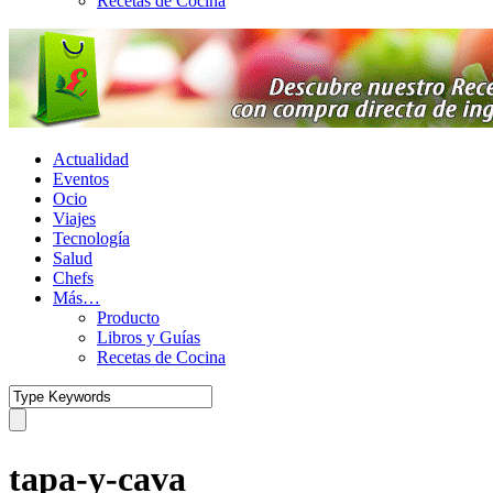
Recetas de Cocina
Actualidad
Eventos
Ocio
Viajes
Tecnología
Salud
Chefs
Más…
Producto
Libros y Guías
Recetas de Cocina
tapa-y-cava