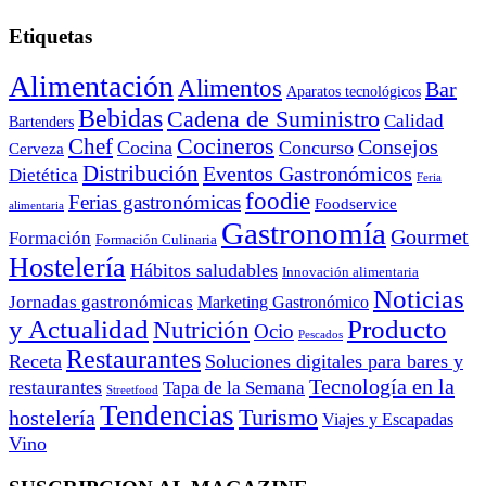
Etiquetas
Alimentación
Alimentos
Bar
Aparatos tecnológicos
Bebidas
Cadena de Suministro
Calidad
Bartenders
Cocineros
Chef
Consejos
Cocina
Concurso
Cerveza
Distribución
Eventos Gastronómicos
Dietética
Feria
foodie
Ferias gastronómicas
Foodservice
alimentaria
Gastronomía
Gourmet
Formación
Formación Culinaria
Hostelería
Hábitos saludables
Innovación alimentaria
Noticias
Jornadas gastronómicas
Marketing Gastronómico
y Actualidad
Producto
Nutrición
Ocio
Pescados
Restaurantes
Receta
Soluciones digitales para bares y
Tecnología en la
restaurantes
Tapa de la Semana
Streetfood
Tendencias
Turismo
hostelería
Viajes y Escapadas
Vino