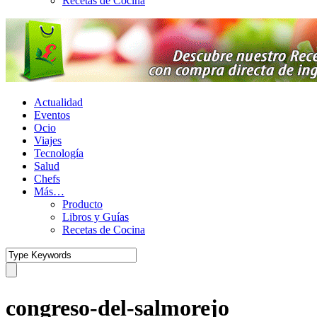
Recetas de Cocina
Actualidad
Eventos
Ocio
Viajes
Tecnología
Salud
Chefs
Más…
Producto
Libros y Guías
Recetas de Cocina
congreso-del-salmorejo