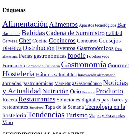
Etiquetas
Alimentación
Alimentos
Bar
Aparatos tecnológicos
Bebidas
Cadena de Suministro
Calidad
Bartenders
Cocineros
Chef
Consejos
Cocina
Concurso
Cerveza
Distribución
Eventos Gastronómicos
Dietética
Feria
foodie
Ferias gastronómicas
Foodservice
alimentaria
Gastronomía
Gourmet
Formación
Formación Culinaria
Hostelería
Hábitos saludables
Innovación alimentaria
Noticias
Jornadas gastronómicas
Marketing Gastronómico
y Actualidad
Producto
Nutrición
Ocio
Pescados
Restaurantes
Receta
Soluciones digitales para bares y
Tecnología en la
restaurantes
Tapa de la Semana
Streetfood
Tendencias
Turismo
hostelería
Viajes y Escapadas
Vino