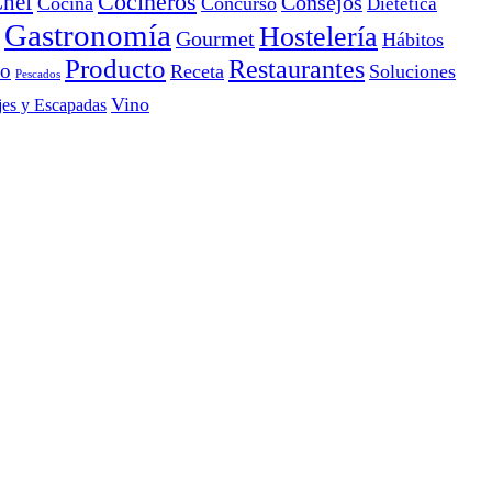
Cocineros
hef
Consejos
Cocina
Concurso
Dietética
Gastronomía
Hostelería
Gourmet
Hábitos
Producto
Restaurantes
io
Receta
Soluciones
Pescados
Vino
jes y Escapadas