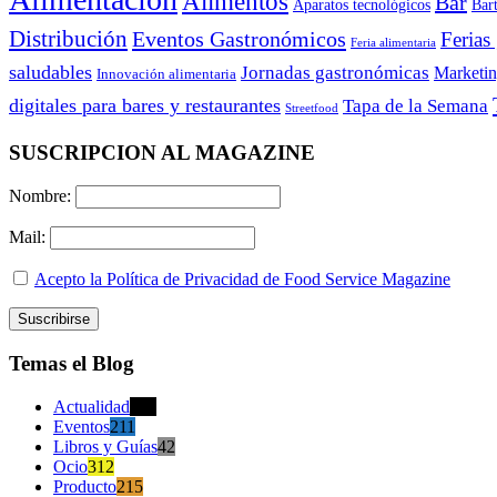
Alimentos
Bar
Aparatos tecnológicos
Bar
Distribución
Eventos Gastronómicos
Ferias
Feria alimentaria
saludables
Jornadas gastronómicas
Marketi
Innovación alimentaria
digitales para bares y restaurantes
Tapa de la Semana
Streetfood
SUSCRIPCION AL MAGAZINE
Nombre:
Mail:
Acepto la Política de Privacidad de Food Service Magazine
Temas el Blog
Actualidad
470
Eventos
211
Libros y Guías
42
Ocio
312
Producto
215