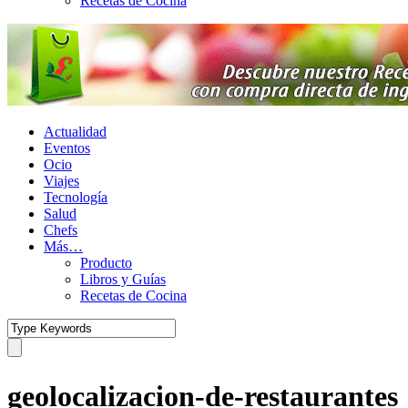
Recetas de Cocina
Actualidad
Eventos
Ocio
Viajes
Tecnología
Salud
Chefs
Más…
Producto
Libros y Guías
Recetas de Cocina
geolocalizacion-de-restaurantes