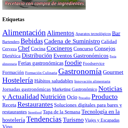
Etiquetas
Alimentación
Alimentos
Bar
Aparatos tecnológicos
Bebidas
Cadena de Suministro
Calidad
Bartenders
Cocineros
Chef
Consejos
Cocina
Concurso
Cerveza
Distribución
Eventos Gastronómicos
Dietética
Feria
foodie
Ferias gastronómicas
Foodservice
alimentaria
Gastronomía
Gourmet
Formación
Formación Culinaria
Hostelería
Hábitos saludables
Innovación alimentaria
Noticias
Jornadas gastronómicas
Marketing Gastronómico
y Actualidad
Producto
Nutrición
Ocio
Pescados
Restaurantes
Receta
Soluciones digitales para bares y
Tecnología en la
restaurantes
Tapa de la Semana
Streetfood
Tendencias
Turismo
hostelería
Viajes y Escapadas
Vino