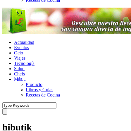
Recetas de Cocina
Actualidad
Eventos
Ocio
Viajes
Tecnología
Salud
Chefs
Más…
Producto
Libros y Guías
Recetas de Cocina
hibutik