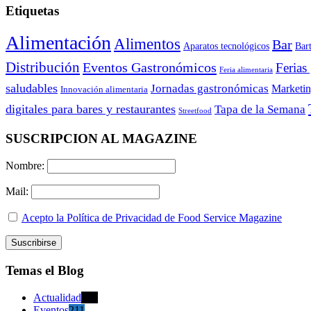
Etiquetas
Alimentación
Alimentos
Bar
Aparatos tecnológicos
Bar
Distribución
Eventos Gastronómicos
Ferias
Feria alimentaria
saludables
Jornadas gastronómicas
Marketi
Innovación alimentaria
digitales para bares y restaurantes
Tapa de la Semana
Streetfood
SUSCRIPCION AL MAGAZINE
Nombre:
Mail:
Acepto la Política de Privacidad de Food Service Magazine
Temas el Blog
Actualidad
470
Eventos
211