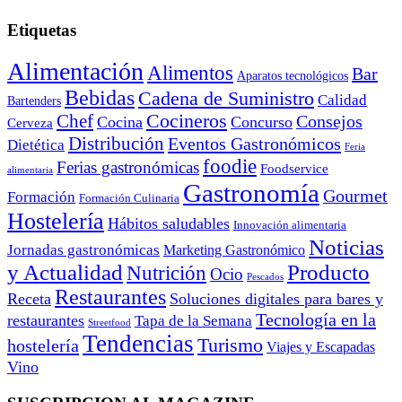
Etiquetas
Alimentación
Alimentos
Bar
Aparatos tecnológicos
Bebidas
Cadena de Suministro
Calidad
Bartenders
Cocineros
Chef
Consejos
Cocina
Concurso
Cerveza
Distribución
Eventos Gastronómicos
Dietética
Feria
foodie
Ferias gastronómicas
Foodservice
alimentaria
Gastronomía
Gourmet
Formación
Formación Culinaria
Hostelería
Hábitos saludables
Innovación alimentaria
Noticias
Jornadas gastronómicas
Marketing Gastronómico
y Actualidad
Producto
Nutrición
Ocio
Pescados
Restaurantes
Receta
Soluciones digitales para bares y
Tecnología en la
restaurantes
Tapa de la Semana
Streetfood
Tendencias
Turismo
hostelería
Viajes y Escapadas
Vino