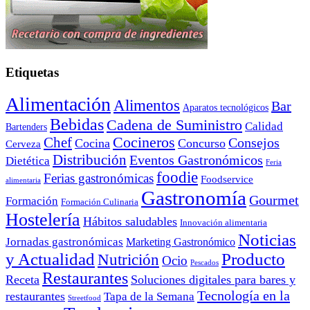
Etiquetas
Alimentación
Alimentos
Bar
Aparatos tecnológicos
Bebidas
Cadena de Suministro
Calidad
Bartenders
Cocineros
Chef
Consejos
Cocina
Concurso
Cerveza
Distribución
Eventos Gastronómicos
Dietética
Feria
foodie
Ferias gastronómicas
Foodservice
alimentaria
Gastronomía
Gourmet
Formación
Formación Culinaria
Hostelería
Hábitos saludables
Innovación alimentaria
Noticias
Jornadas gastronómicas
Marketing Gastronómico
y Actualidad
Producto
Nutrición
Ocio
Pescados
Restaurantes
Receta
Soluciones digitales para bares y
Tecnología en la
restaurantes
Tapa de la Semana
Streetfood