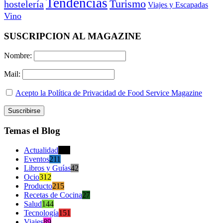
Tendencias
Turismo
hostelería
Viajes y Escapadas
Vino
SUSCRIPCION AL MAGAZINE
Nombre:
Mail:
Acepto la Política de Privacidad de Food Service Magazine
Temas el Blog
Actualidad
470
Eventos
211
Libros y Guías
42
Ocio
312
Producto
215
Recetas de Cocina
27
Salud
144
Tecnología
151
Viajes
89