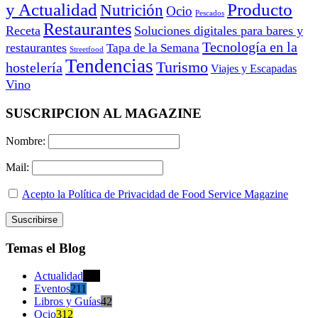
y Actualidad
Producto
Nutrición
Ocio
Pescados
Restaurantes
Receta
Soluciones digitales para bares y
Tecnología en la
restaurantes
Tapa de la Semana
Streetfood
Tendencias
Turismo
hostelería
Viajes y Escapadas
Vino
SUSCRIPCION AL MAGAZINE
Nombre:
Mail:
Acepto la Política de Privacidad de Food Service Magazine
Temas el Blog
Actualidad
470
Eventos
211
Libros y Guías
42
Ocio
312