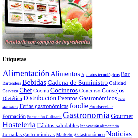
Etiquetas
Alimentación
Alimentos
Bar
Aparatos tecnológicos
Bebidas
Cadena de Suministro
Calidad
Bartenders
Cocineros
Chef
Consejos
Cocina
Concurso
Cerveza
Distribución
Eventos Gastronómicos
Dietética
Feria
foodie
Ferias gastronómicas
Foodservice
alimentaria
Gastronomía
Gourmet
Formación
Formación Culinaria
Hostelería
Hábitos saludables
Innovación alimentaria
Noticias
Jornadas gastronómicas
Marketing Gastronómico