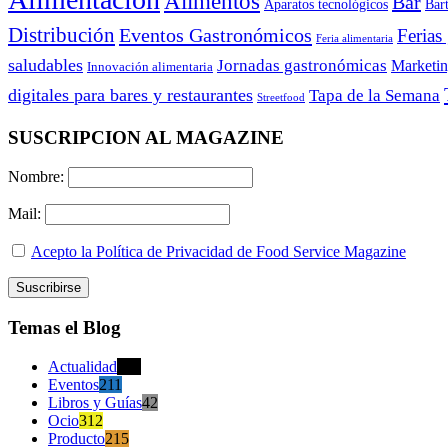
Alimentos
Bar
Aparatos tecnológicos
Bar
Distribución
Eventos Gastronómicos
Ferias
Feria alimentaria
saludables
Jornadas gastronómicas
Marketi
Innovación alimentaria
digitales para bares y restaurantes
Tapa de la Semana
Streetfood
SUSCRIPCION AL MAGAZINE
Nombre:
Mail:
Acepto la Política de Privacidad de Food Service Magazine
Temas el Blog
Actualidad
470
Eventos
211
Libros y Guías
42
Ocio
312
Producto
215