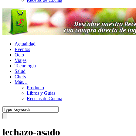
Recetas de Cocina
Actualidad
Eventos
Ocio
Viajes
Tecnología
Salud
Chefs
Más…
Producto
Libros y Guías
Recetas de Cocina
lechazo-asado