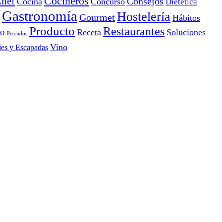
Cocineros
hef
Consejos
Cocina
Concurso
Dietética
Gastronomía
Hostelería
Gourmet
Hábitos
Producto
Restaurantes
io
Receta
Soluciones
Pescados
Vino
jes y Escapadas