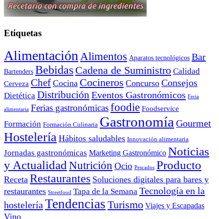
Etiquetas
Alimentación
Alimentos
Bar
Aparatos tecnológicos
Bebidas
Cadena de Suministro
Calidad
Bartenders
Cocineros
Chef
Consejos
Cocina
Concurso
Cerveza
Distribución
Eventos Gastronómicos
Dietética
Feria
foodie
Ferias gastronómicas
Foodservice
alimentaria
Gastronomía
Gourmet
Formación
Formación Culinaria
Hostelería
Hábitos saludables
Innovación alimentaria
Noticias
Jornadas gastronómicas
Marketing Gastronómico
y Actualidad
Producto
Nutrición
Ocio
Pescados
Restaurantes
Receta
Soluciones digitales para bares y
Tecnología en la
restaurantes
Tapa de la Semana
Streetfood
Tendencias
Turismo
hostelería
Viajes y Escapadas
Vino