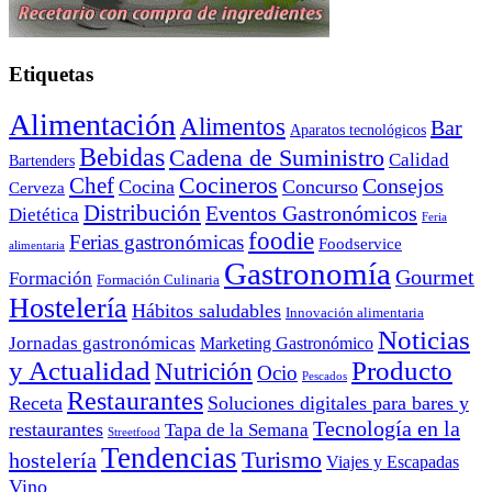
Etiquetas
Alimentación
Alimentos
Bar
Aparatos tecnológicos
Bebidas
Cadena de Suministro
Calidad
Bartenders
Cocineros
Chef
Consejos
Cocina
Concurso
Cerveza
Distribución
Eventos Gastronómicos
Dietética
Feria
foodie
Ferias gastronómicas
Foodservice
alimentaria
Gastronomía
Gourmet
Formación
Formación Culinaria
Hostelería
Hábitos saludables
Innovación alimentaria
Noticias
Jornadas gastronómicas
Marketing Gastronómico
y Actualidad
Producto
Nutrición
Ocio
Pescados
Restaurantes
Receta
Soluciones digitales para bares y
Tecnología en la
restaurantes
Tapa de la Semana
Streetfood
Tendencias
Turismo
hostelería
Viajes y Escapadas
Vino