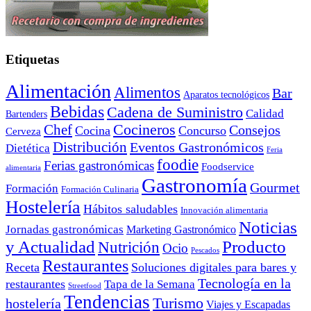
Etiquetas
Alimentación
Alimentos
Bar
Aparatos tecnológicos
Bebidas
Cadena de Suministro
Calidad
Bartenders
Cocineros
Chef
Consejos
Cocina
Concurso
Cerveza
Distribución
Eventos Gastronómicos
Dietética
Feria
foodie
Ferias gastronómicas
Foodservice
alimentaria
Gastronomía
Gourmet
Formación
Formación Culinaria
Hostelería
Hábitos saludables
Innovación alimentaria
Noticias
Jornadas gastronómicas
Marketing Gastronómico
y Actualidad
Producto
Nutrición
Ocio
Pescados
Restaurantes
Receta
Soluciones digitales para bares y
Tecnología en la
restaurantes
Tapa de la Semana
Streetfood
Tendencias
Turismo
hostelería
Viajes y Escapadas