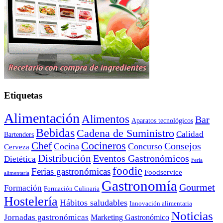
Etiquetas
Alimentación
Alimentos
Bar
Aparatos tecnológicos
Bebidas
Cadena de Suministro
Calidad
Bartenders
Cocineros
Chef
Consejos
Cocina
Concurso
Cerveza
Distribución
Eventos Gastronómicos
Dietética
Feria
foodie
Ferias gastronómicas
Foodservice
alimentaria
Gastronomía
Gourmet
Formación
Formación Culinaria
Hostelería
Hábitos saludables
Innovación alimentaria
Noticias
Jornadas gastronómicas
Marketing Gastronómico