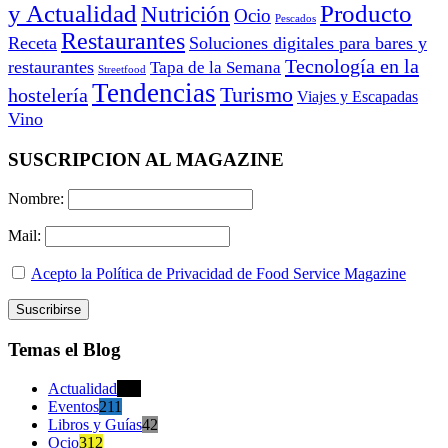
y Actualidad
Producto
Nutrición
Ocio
Pescados
Restaurantes
Receta
Soluciones digitales para bares y
Tecnología en la
restaurantes
Tapa de la Semana
Streetfood
Tendencias
Turismo
hostelería
Viajes y Escapadas
Vino
SUSCRIPCION AL MAGAZINE
Nombre:
Mail:
Acepto la Política de Privacidad de Food Service Magazine
Temas el Blog
Actualidad
470
Eventos
211
Libros y Guías
42
Ocio
312