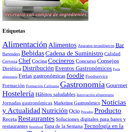
Etiquetas
Alimentación
Alimentos
Bar
Aparatos tecnológicos
Bebidas
Cadena de Suministro
Calidad
Bartenders
Cocineros
Chef
Consejos
Cocina
Concurso
Cerveza
Distribución
Eventos Gastronómicos
Dietética
Feria
foodie
Ferias gastronómicas
Foodservice
alimentaria
Gastronomía
Gourmet
Formación
Formación Culinaria
Hostelería
Hábitos saludables
Innovación alimentaria
Noticias
Jornadas gastronómicas
Marketing Gastronómico
y Actualidad
Producto
Nutrición
Ocio
Pescados
Restaurantes
Receta
Soluciones digitales para bares y
Tecnología en la
restaurantes
Tapa de la Semana
Streetfood