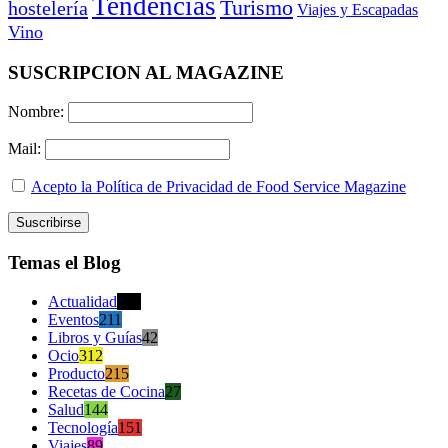
Tendencias
Turismo
hostelería
Viajes y Escapadas
Vino
SUSCRIPCION AL MAGAZINE
Nombre:
Mail:
Acepto la Política de Privacidad de Food Service Magazine
Temas el Blog
Actualidad
470
Eventos
211
Libros y Guías
42
Ocio
312
Producto
215
Recetas de Cocina
27
Salud
144
Tecnología
151
Viajes
89