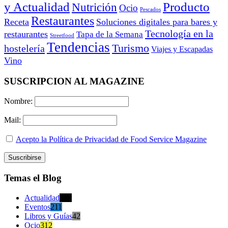
y Actualidad
Producto
Nutrición
Ocio
Pescados
Restaurantes
Receta
Soluciones digitales para bares y
Tecnología en la
restaurantes
Tapa de la Semana
Streetfood
Tendencias
Turismo
hostelería
Viajes y Escapadas
Vino
SUSCRIPCION AL MAGAZINE
Nombre:
Mail:
Acepto la Política de Privacidad de Food Service Magazine
Temas el Blog
Actualidad
470
Eventos
211
Libros y Guías
42
Ocio
312