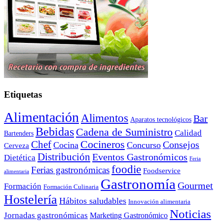
Etiquetas
Alimentación
Alimentos
Bar
Aparatos tecnológicos
Bebidas
Cadena de Suministro
Calidad
Bartenders
Cocineros
Chef
Consejos
Cocina
Concurso
Cerveza
Distribución
Eventos Gastronómicos
Dietética
Feria
foodie
Ferias gastronómicas
Foodservice
alimentaria
Gastronomía
Gourmet
Formación
Formación Culinaria
Hostelería
Hábitos saludables
Innovación alimentaria
Noticias
Jornadas gastronómicas
Marketing Gastronómico